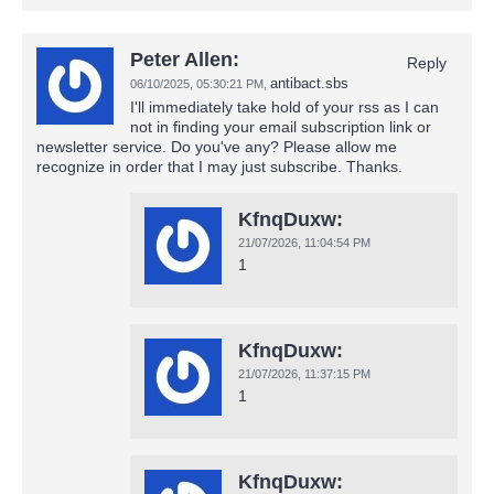
Peter Allen:
Reply
antibact.sbs
06/10/2025,
05:30:21 PM
,
I'll immediately take hold of your rss as I can
not in finding your email subscription link or
newsletter service. Do you've any? Please allow me
recognize in order that I may just subscribe. Thanks.
KfnqDuxw:
21/07/2026,
11:04:54 PM
1
KfnqDuxw:
21/07/2026,
11:37:15 PM
1
KfnqDuxw: