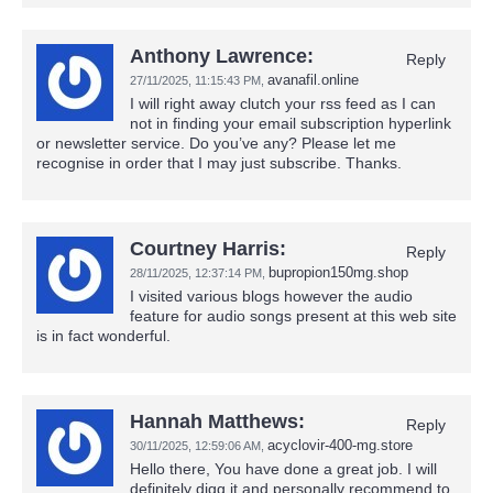
Anthony Lawrence:
Reply
avanafil.online
27/11/2025,
11:15:43 PM
,
I will right away clutch your rss feed as I can
not in finding your email subscription hyperlink
or newsletter service. Do you’ve any? Please let me
recognise in order that I may just subscribe. Thanks.
Courtney Harris:
Reply
bupropion150mg.shop
28/11/2025,
12:37:14 PM
,
I visited various blogs however the audio
feature for audio songs present at this web site
is in fact wonderful.
Hannah Matthews:
Reply
acyclovir-400-mg.store
30/11/2025,
12:59:06 AM
,
Hello there, You have done a great job. I will
definitely digg it and personally recommend to