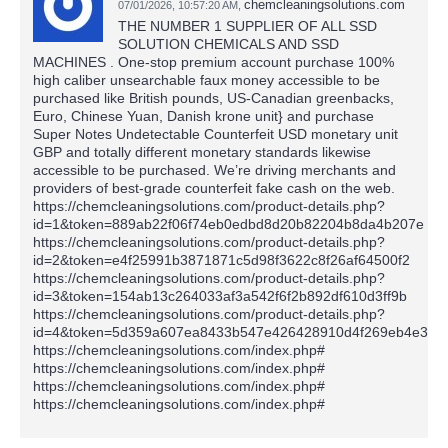
chemcleaningsolutions.com
07/01/2026,
10:57:20 AM
,
THE NUMBER 1 SUPPLIER OF ALL SSD
SOLUTION CHEMICALS AND SSD
MACHINES . One-stop premium account purchase 100%
high caliber unsearchable faux money accessible to be
purchased like British pounds, US-Canadian greenbacks,
Euro, Chinese Yuan, Danish krone unit} and purchase
Super Notes Undetectable Counterfeit USD monetary unit
GBP and totally different monetary standards likewise
accessible to be purchased. We’re driving merchants and
providers of best-grade counterfeit fake cash on the web.
https://chemcleaningsolutions.com/product-details.php?
id=1&token=889ab22f06f74eb0edbd8d20b82204b8da4b207e
https://chemcleaningsolutions.com/product-details.php?
id=2&token=e4f25991b3871871c5d98f3622c8f26af64500f2
https://chemcleaningsolutions.com/product-details.php?
id=3&token=154ab13c264033af3a542f6f2b892df610d3ff9b
https://chemcleaningsolutions.com/product-details.php?
id=4&token=5d359a607ea8433b547e426428910d4f269eb4e3
https://chemcleaningsolutions.com/index.php#
https://chemcleaningsolutions.com/index.php#
https://chemcleaningsolutions.com/index.php#
https://chemcleaningsolutions.com/index.php#