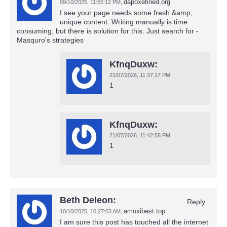
dapoxetined.org
09/10/2025,
11:55:12 PM
,
I see your page needs some fresh &amp;
unique content. Writing manually is time
consuming, but there is solution for this. Just search for -
Masquro's strategies
KfnqDuxw:
21/07/2026,
11:37:17 PM
1
KfnqDuxw:
21/07/2026,
11:42:58 PM
1
Beth Deleon:
Reply
amoxibest.top
10/10/2025,
10:27:03 AM
,
I am sure this post has touched all the internet