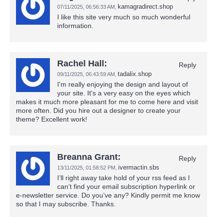
kamagradirect.shop
07/11/2025,
06:56:33 AM
,
I like this site very much so much wonderful
information.
Rachel Hall:
Reply
tadalix.shop
09/11/2025,
06:43:59 AM
,
I'm really enjoying the design and layout of
your site. It's a very easy on the eyes which
makes it much more pleasant for me to come here and visit
more often. Did you hire out a designer to create your
theme? Excellent work!
Breanna Grant:
Reply
ivermactin.sbs
13/11/2025,
01:58:52 PM
,
I’ll right away take hold of your rss feed as I
can’t find your email subscription hyperlink or
e-newsletter service. Do you’ve any? Kindly permit me know
so that I may subscribe. Thanks.