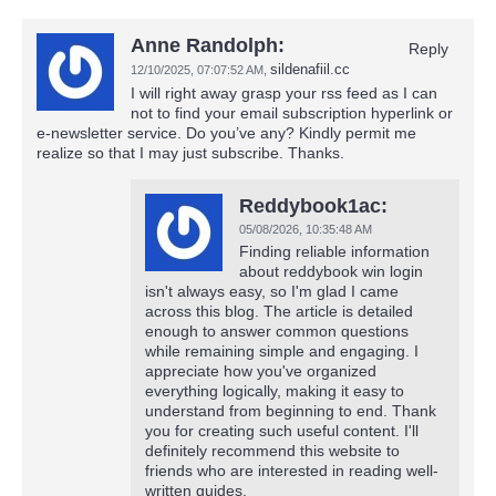
Anne Randolph:
Reply
sildenafiil.cc
12/10/2025,
07:07:52 AM
,
I will right away grasp your rss feed as I can
not to find your email subscription hyperlink or
e-newsletter service. Do you’ve any? Kindly permit me
realize so that I may just subscribe. Thanks.
Reddybook1ac:
05/08/2026,
10:35:48 AM
Finding reliable information
about reddybook win login
isn't always easy, so I'm glad I came
across this blog. The article is detailed
enough to answer common questions
while remaining simple and engaging. I
appreciate how you've organized
everything logically, making it easy to
understand from beginning to end. Thank
you for creating such useful content. I'll
definitely recommend this website to
friends who are interested in reading well-
written guides.