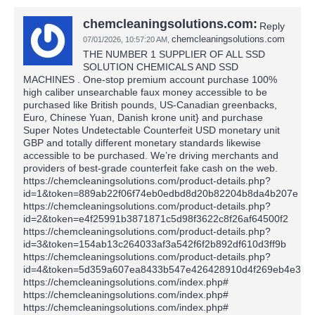
chemcleaningsolutions.com:
Reply
chemcleaningsolutions.com
07/01/2026,
10:57:20 AM
,
THE NUMBER 1 SUPPLIER OF ALL SSD
SOLUTION CHEMICALS AND SSD
MACHINES . One-stop premium account purchase 100%
high caliber unsearchable faux money accessible to be
purchased like British pounds, US-Canadian greenbacks,
Euro, Chinese Yuan, Danish krone unit} and purchase
Super Notes Undetectable Counterfeit USD monetary unit
GBP and totally different monetary standards likewise
accessible to be purchased. We’re driving merchants and
providers of best-grade counterfeit fake cash on the web.
https://chemcleaningsolutions.com/product-details.php?
id=1&token=889ab22f06f74eb0edbd8d20b82204b8da4b207e
https://chemcleaningsolutions.com/product-details.php?
id=2&token=e4f25991b3871871c5d98f3622c8f26af64500f2
https://chemcleaningsolutions.com/product-details.php?
id=3&token=154ab13c264033af3a542f6f2b892df610d3ff9b
https://chemcleaningsolutions.com/product-details.php?
id=4&token=5d359a607ea8433b547e426428910d4f269eb4e3
https://chemcleaningsolutions.com/index.php#
https://chemcleaningsolutions.com/index.php#
https://chemcleaningsolutions.com/index.php#