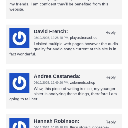
my friends. I am confident they'll be benefited from this
website.
David French:
Reply
playastronaut.cc
03/12/2025,
12:28:48 PM
,
I visited multiple web pages however the audio
quality for audio songs current at this site is in
fact wonderful.
Andrea Castaneda:
Reply
zolomeds.shop
06/12/2025,
12:49:26 PM
,
Wow, this piece of writing is nice, my younger
sister is analyzing these things, therefore I am
going to tell her.
Hannah Robinson:
Reply
fluco.store/fluconazole-
06/12/2025,
10:08:18 PM
,