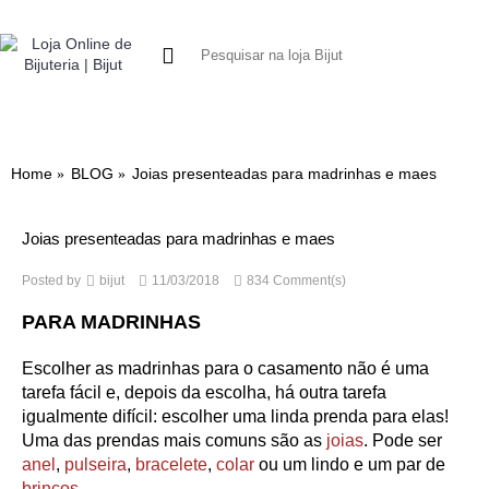
0 produto(s) - 0.
NOVIDADES
BRINCOS
COLARES
PULSEIRAS
BIJUT
Home
BLOG
Joias presenteadas para madrinhas e maes
Joias presenteadas para madrinhas e maes
Posted by
bijut
11/03/2018
834 Comment(s)
PARA MADRINHAS
Escolher as madrinhas para o casamento não é uma
tarefa fácil e, depois da escolha, há outra tarefa
igualmente difícil: escolher uma linda prenda para elas!
Uma das prendas mais comuns são as
joias
. Pode ser
anel
,
pulseira
,
bracelete
,
colar
ou um lindo e um par de
brincos
.