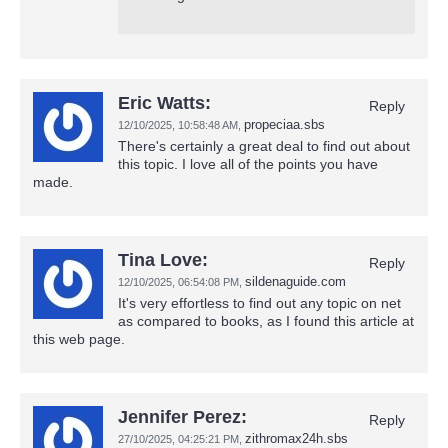
Eric Watts:
Reply
propeciaa.sbs
12/10/2025,
10:58:48 AM
,
There's certainly a great deal to find out about
this topic. I love all of the points you have
made.
Tina Love:
Reply
sildenaguide.com
12/10/2025,
06:54:08 PM
,
It's very effortless to find out any topic on net
as compared to books, as I found this article at
this web page.
Jennifer Perez:
Reply
zithromax24h.sbs
27/10/2025,
04:25:21 PM
,