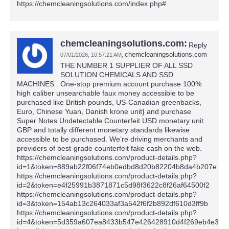
https://chemcleaningsolutions.com/index.php#
chemcleaningsolutions.com:
Reply
chemcleaningsolutions.com
07/01/2026,
10:57:21 AM
,
THE NUMBER 1 SUPPLIER OF ALL SSD
SOLUTION CHEMICALS AND SSD
MACHINES . One-stop premium account purchase 100%
high caliber unsearchable faux money accessible to be
purchased like British pounds, US-Canadian greenbacks,
Euro, Chinese Yuan, Danish krone unit} and purchase
Super Notes Undetectable Counterfeit USD monetary unit
GBP and totally different monetary standards likewise
accessible to be purchased. We’re driving merchants and
providers of best-grade counterfeit fake cash on the web.
https://chemcleaningsolutions.com/product-details.php?
id=1&token=889ab22f06f74eb0edbd8d20b82204b8da4b207e
https://chemcleaningsolutions.com/product-details.php?
id=2&token=e4f25991b3871871c5d98f3622c8f26af64500f2
https://chemcleaningsolutions.com/product-details.php?
id=3&token=154ab13c264033af3a542f6f2b892df610d3ff9b
https://chemcleaningsolutions.com/product-details.php?
id=4&token=5d359a607ea8433b547e426428910d4f269eb4e3