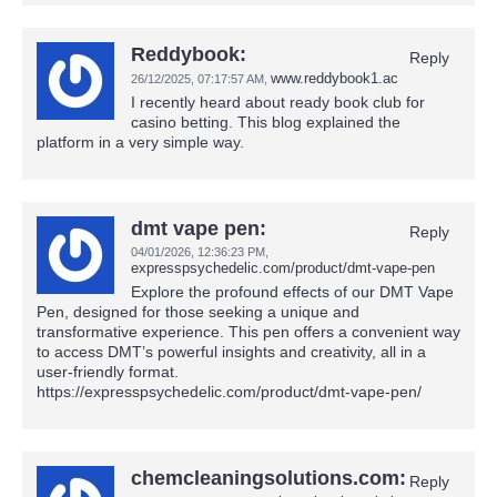
Reddybook:
Reply
www.reddybook1.ac
26/12/2025,
07:17:57 AM
,
I recently heard about ready book club for
casino betting. This blog explained the
platform in a very simple way.
dmt vape pen:
Reply
04/01/2026,
12:36:23 PM
,
expresspsychedelic.com/product/dmt-vape-pen
Explore the profound effects of our DMT Vape
Pen, designed for those seeking a unique and
transformative experience. This pen offers a convenient way
to access DMT’s powerful insights and creativity, all in a
user-friendly format.
https://expresspsychedelic.com/product/dmt-vape-pen/
chemcleaningsolutions.com:
Reply