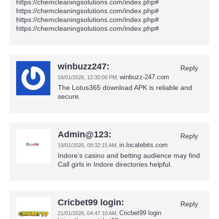
https://chemcleaningsolutions.com/index.php#
https://chemcleaningsolutions.com/index.php#
https://chemcleaningsolutions.com/index.php#
https://chemcleaningsolutions.com/index.php#
winbuzz247:
Reply
winbuzz-247.com
16/01/2026,
12:30:00 PM
,
The Lotus365 download APK is reliable and
secure.
Admin@123:
Reply
in.locatebits.com
19/01/2026,
09:32:15 AM
,
Indore’s casino and betting audience may find
Call girls in Indore directories helpful.
Cricbet99 login:
Reply
Cricbet99 login
21/01/2026,
04:47:10 AM
,