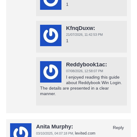
1
KfnqDuxw:
21/07/2026,
11:42:53 PM
1
Reddybook1ac:
07/08/2026,
12:58:07 PM
I enjoyed reading this guide
about Reddybook Win Login.
The details are presented in a clear
manner.
Anita Murphy:
Reply
levited.com
03/10/2025,
04:07:18 PM
,